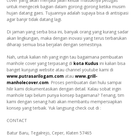
cover yang akan menjadi jalan keluar masuknya petugas
untuk mengecek bagian dalam gorong-gorong ketika musim
hujan datang gaes. Tujuannya adalah supaya bisa di antisipasi
agar banjir tidak datang lagi.
Di jaman yang serba bisa ini, banyak orang yang kurang sadar
akan lingkungan, maka dengan inovasi yang terus terbarukan
diharap semua bisa berjalan dengan semestinya.
Nah, untuk kalian nih yang ingin tau bagaimana pembuatan
manhole cover yang terpasang di
kota Kudus
ini kalian bisa
banget kunjungi website atau channel youtube kami di
www.putrasarilogam.com
atau
www.grill-
manholecover.com
. Proses pembuatan dari hulu sampai
hilir kami dokumentasikan dengan detail. Kalau sobat ingin
manhole tapi belum punya konsep bagaimana? Tenang, tim
kami dengan senang hati akan membantu mempersiapkan
konsep yang terbaik. Yuk langsung check out di :
CONTACT
Batur Baru, Tegalrejo, Ceper, Klaten 57465