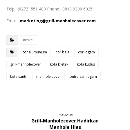
Telp : (0272) 551 480 Phone : 0813 9300 6025
Email :
marketing@grill-manholecover.com
Artikel
cor alumunium
cor baja
cor logam
grill-manholecover
kota kretek
kota kudus
kota santri
manhole cover
putra sari logam
Previous
Grill-Manholecover Hadirkan
Manhole Hias