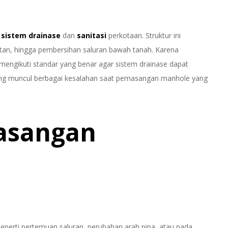
m
sistem drainase
dan
sanitasi
perkotaan. Struktur ini
atan, hingga pembersihan saluran bawah tanah. Karena
engikuti standar yang benar agar sistem drainase dapat
ring muncul berbagai kesalahan saat pemasangan manhole yang
asangan
 seperti pertemuan saluran, perubahan arah pipa, atau pada