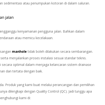
an sedimentasi atau penumpukan kotoran di dalam saluran.
an jalan
t mengganggu kenyamanan pengguna jalan. Bahkan dalam
kendaraan atau memicu kecelakaan.
masangan
manhole
tidak boleh dilakukan secara sembarangan.
erta menjalankan proses instalasi sesuai standar teknis.
 secara optimal dalam menjaga kelancaran sistem drainase
man dan tertata dengan baik.
a. Produk yang kami buat melalui perancangan dan pemilihan
unya dilengkapi dengan Quality Control (QC). Jadi tunggu apa
menghubungi kami di: