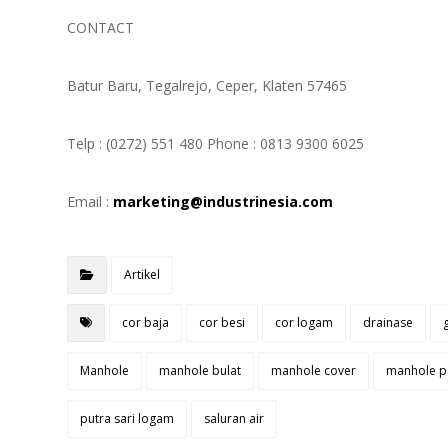
CONTACT
Batur Baru, Tegalrejo, Ceper, Klaten 57465
Telp : (0272) 551 480 Phone : 0813 9300 6025
Email :
marketing@industrinesia.com
Artikel
cor baja
cor besi
cor logam
drainase
Manhole
manhole bulat
manhole cover
manhole p
putra sari logam
saluran air