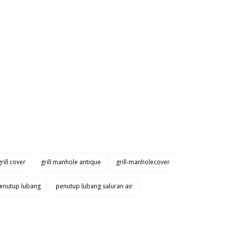
grill cover
grill manhole antique
grill-manholecover
enutup lubang
penutup lubang saluran air