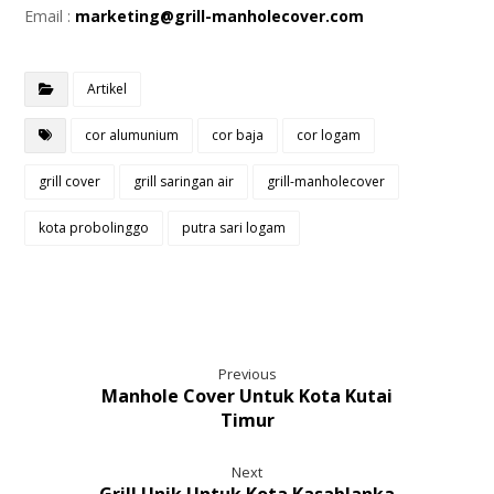
Email :
marketing@grill-manholecover.com
Artikel
cor alumunium
cor baja
cor logam
grill cover
grill saringan air
grill-manholecover
kota probolinggo
putra sari logam
Previous
Manhole Cover Untuk Kota Kutai
Timur
Next
Grill Unik Untuk Kota Kasablanka