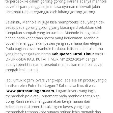
terperosok ke dalam gorong-gorong, karena adanya manhole
cover ini para pengguna jalan bisa nyaman melewati jalan
setempat tanpa terganggu oleh lubang gorong-gorong.
Selain itu, Manhole ini juga bisa memproteksi bau yang tidak
sedap pada gorong-gorong yang biasanya disebabkan oleh
tumpukan sampah yang tersumbat. Manhole ini juga kuat
beban pada kendaraan motor yang berlewatan. Manhole
cover ini menggunakan desain yang sederhana dan elegan.
Pada bagian cover manhole terdapat tulisan identitas nama
yang menyangkutkan nama
Kabupaten Kutai Timur
yaitu “
DPUPR-SDA KAB. KUTAI TIMUR MY 2023-2024” dengan
adanya identitas nama tersebut menjadikan manhole cover
tampak lebih estetik.
Jadi, untuk logam lovers yang kepo, apa aja sih produk yang di
hasilkan oleh Putra Sari Logam? Kalian bisa lihat di web
www.putrasarilogam.com
. Logam lovers yang ingin
menambah pola atau ornament pada manhole tentu bisa
dong! Kami selalu mengutamakan kenyamanan dan
kebutuhan customer. Untuk logam lovers yang ingin
menambah tatanan kota supaya terlihat lebih menarik dan