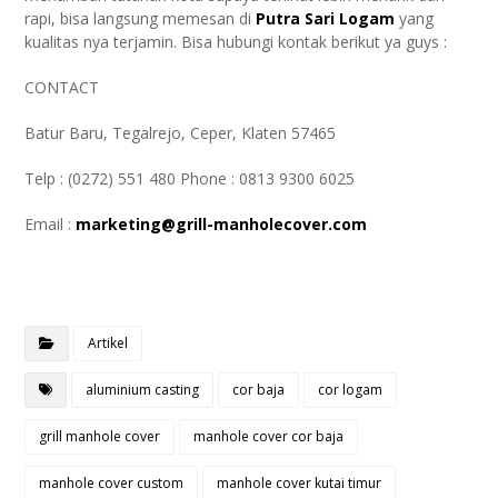
rapi, bisa langsung memesan di
Putra Sari Logam
yang
kualitas nya terjamin. Bisa hubungi kontak berikut ya guys :
CONTACT
Batur Baru, Tegalrejo, Ceper, Klaten 57465
Telp : (0272) 551 480 Phone : 0813 9300 6025
Email :
marketing@grill-manholecover.com
Artikel
aluminium casting
cor baja
cor logam
grill manhole cover
manhole cover cor baja
manhole cover custom
manhole cover kutai timur