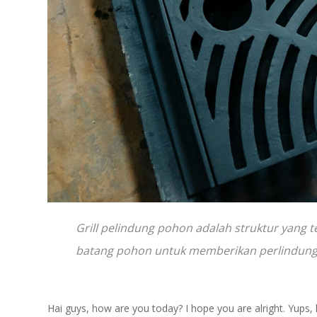
Grill pelindung pohon adalah struktur yang te
batang pohon untuk memberikan perlindung
Hai guys, how are you today? I hope you are alright. Yups, k