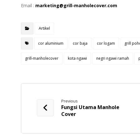
Email :
marketing@grill-manholecover.com
Artikel
cor aluminium
cor baja
cor logam
grill po
grill-manholecover
kota ngawi
negri ngawi ramah
Previous
Fungsi Utama Manhole
Cover