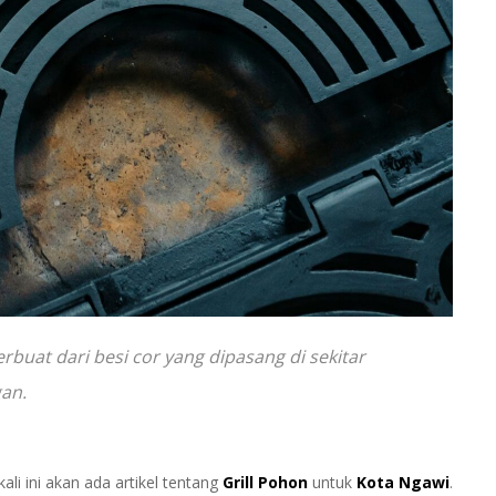
rbuat dari besi cor yang dipasang di sekitar
an.
ali ini akan ada artikel tentang
Grill Pohon
untuk
Kota Ngawi
.