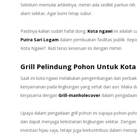
Sebelum memulai artikelnya, mimin ada sedikit pantun nih. 
alam sekitar, Agar bumi tetap subur.
Pastinya kalian sudah hafal dong.
Kota ngawi
ini adalah 
Putra Sari Logam
dalam pembuatan fasilitas publik. Kepo k
Kota Ngawi?. Ikuti terus keseruan ini dengan mimin.
Grill Pelindung Pohon Untuk Kot
Saat ini kota ngawi melakukan pengembangan dan perbaik
kenyamanan pada lingkungan yang sehat dan asri. Maka da
kerjasama dengan
Grill-manholecover
dalam pengadaa
Upaya dalam pengadaan grill pohon ini supaya pohon-pohon d
dan dapat menjaga kelestarian lingkungan sekitar. Dengan 
investasi hijau saja, tetapi juga berkontribusi dalam menci