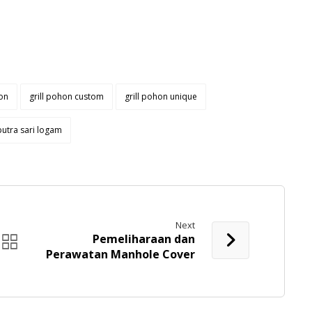
hon
grill pohon custom
grill pohon unique
putra sari logam
Next
Pemeliharaan dan
Perawatan Manhole Cover