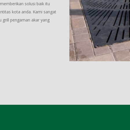
memberikan solusi baik itu
entitas kota anda. Kami sangat
u grill pengaman akar yang