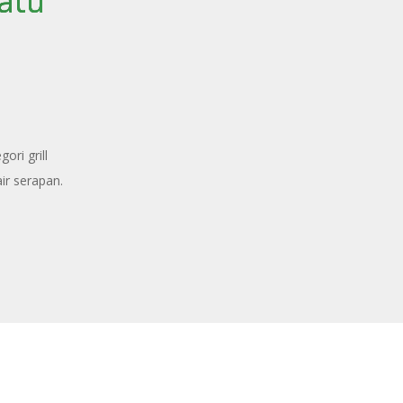
atu
ri grill
r serapan.