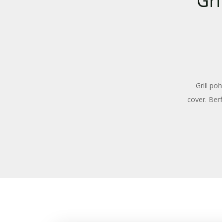
Gr
Grill p
cover. Ber