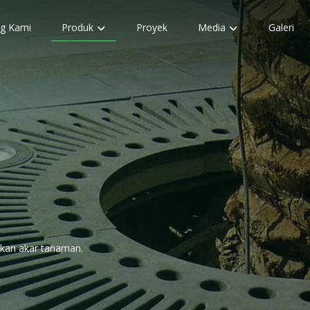
g Kami
Produk
Proyek
Media
Galeri
nkan akar tanaman.