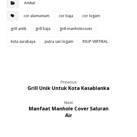
Artikel
cor alumunium
cor baja
cor logam
grill antik
grill baja
grill-manholecover
kota surabaya
putra sari logam
RSUP VERTIKAL
Previous
Grill Unik Untuk Kota Kasablanka
Next
Manfaat Manhole Cover Saluran
Air