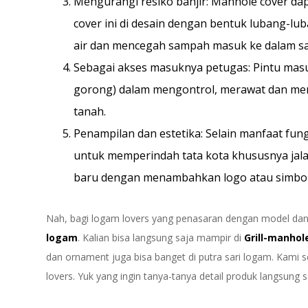
Mengurangi resiko banjir: Manhole cover dap
cover ini di desain dengan bentuk lubang-
air dan mencegah sampah masuk ke dalam sal
Sebagai akses masuknya petugas: Pintu mas
gorong) dalam mengontrol, merawat dan me
tanah.
Penampilan dan estetika: Selain manfaat fun
untuk memperindah tata kota khususnya jalan
baru dengan menambahkan logo atau simbol-s
Nah, bagi logam lovers yang penasaran dengan model dan
logam
. Kalian bisa langsung saja mampir di
Grill-manho
dan ornament juga bisa banget di putra sari logam. Kami
lovers. Yuk yang ingin tanya-tanya detail produk langsung