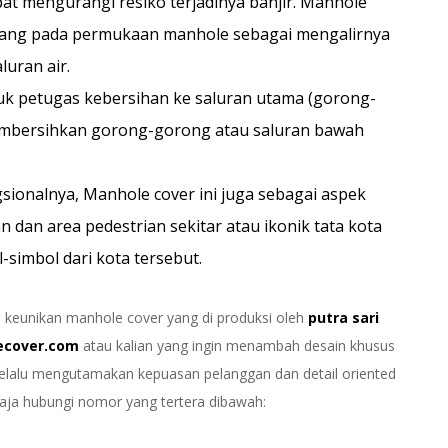
at mengurangi resiko terjadinya banjir. Manhole
lubang pada permukaan manhole sebagai mengalirnya
uran air.
uk petugas kebersihan ke saluran utama (gorong-
mbersihkan gorong-gorong atau saluran bawah
gsionalnya, Manhole cover ini juga sebagai aspek
 dan area pedestrian sekitar atau ikonik tata kota
imbol dari kota tersebut.
 keunikan manhole cover yang di produksi oleh
putra sari
lecover.com
atau kalian yang ingin menambah desain khusus
 selalu mengutamakan kepuasan pelanggan dan detail oriented
 saja hubungi nomor yang tertera dibawah: