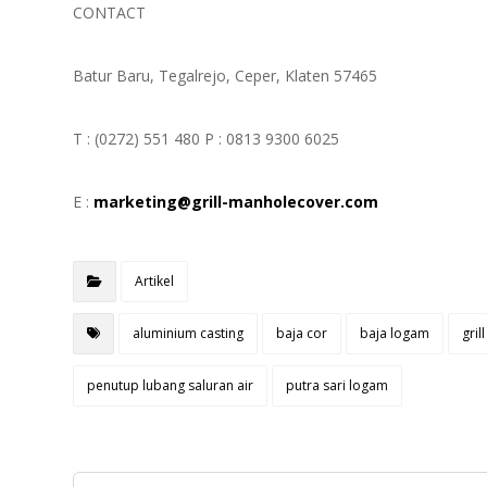
CONTACT
Batur Baru, Tegalrejo, Ceper, Klaten 57465
T : (0272) 551 480 P : 0813 9300 6025
E :
marketing@grill-manholecover.com
Artikel
aluminium casting
baja cor
baja logam
gri
penutup lubang saluran air
putra sari logam