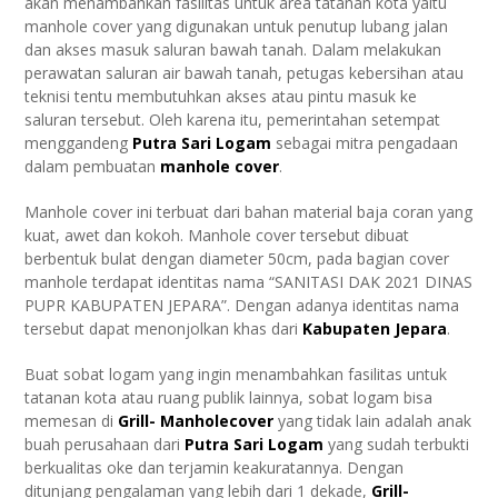
akan menambahkan fasilitas untuk area tatanan kota yaitu
manhole cover yang digunakan untuk penutup lubang jalan
dan akses masuk saluran bawah tanah. Dalam melakukan
perawatan saluran air bawah tanah, petugas kebersihan atau
teknisi tentu membutuhkan akses atau pintu masuk ke
saluran tersebut. Oleh karena itu, pemerintahan setempat
menggandeng
Putra Sari Logam
sebagai mitra pengadaan
dalam pembuatan
manhole cover
.
Manhole cover ini terbuat dari bahan material baja coran yang
kuat, awet dan kokoh. Manhole cover tersebut dibuat
berbentuk bulat dengan diameter 50cm, pada bagian cover
manhole terdapat identitas nama “SANITASI DAK 2021 DINAS
PUPR KABUPATEN JEPARA”. Dengan adanya identitas nama
tersebut dapat menonjolkan khas dari
Kabupaten Jepara
.
Buat sobat logam yang ingin menambahkan fasilitas untuk
tatanan kota atau ruang publik lainnya, sobat logam bisa
memesan di
Grill- Manholecover
yang tidak lain adalah anak
buah perusahaan dari
Putra Sari Logam
yang sudah terbukti
berkualitas oke dan terjamin keakuratannya. Dengan
ditunjang pengalaman yang lebih dari 1 dekade,
Grill-