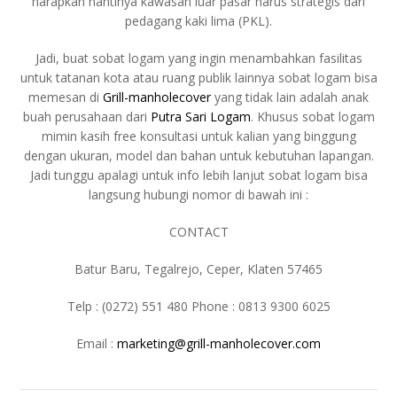
harapkan nantinya kawasan luar pasar harus strategis dari
pedagang kaki lima (PKL).
Jadi, buat sobat logam yang ingin menambahkan fasilitas
untuk tatanan kota atau ruang publik lainnya sobat logam bisa
memesan di
Grill-manholecover
yang tidak lain adalah anak
buah perusahaan dari
Putra Sari Logam
. Khusus sobat logam
mimin kasih free konsultasi untuk kalian yang binggung
dengan ukuran, model dan bahan untuk kebutuhan lapangan.
Jadi tunggu apalagi untuk info lebih lanjut sobat logam bisa
langsung hubungi nomor di bawah ini :
CONTACT
Batur Baru, Tegalrejo, Ceper, Klaten 57465
Telp : (0272) 551 480 Phone : 0813 9300 6025
Email :
marketing@grill-manholecover.com