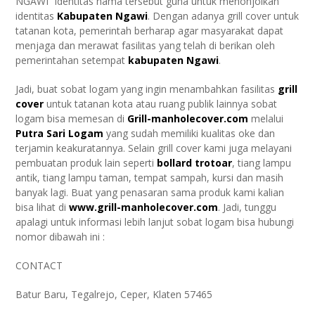
NGAWI” identitas nama tersebut guna untuk menonjolkan
identitas
Kabupaten Ngawi
. Dengan adanya grill cover untuk
tatanan kota, pemerintah berharap agar masyarakat dapat
menjaga dan merawat fasilitas yang telah di berikan oleh
pemerintahan setempat
kabupaten Ngawi
.
Jadi, buat sobat logam yang ingin menambahkan fasilitas
grill
cover
untuk tatanan kota atau ruang publik lainnya sobat
logam bisa memesan di
Grill-manholecover.com
melalui
Putra Sari Logam
yang sudah memiliki kualitas oke dan
terjamin keakuratannya. Selain grill cover kami juga melayani
pembuatan produk lain seperti
bollard trotoar
, tiang lampu
antik, tiang lampu taman, tempat sampah, kursi dan masih
banyak lagi. Buat yang penasaran sama produk kami kalian
bisa lihat di
www.grill-manholecover.com
. Jadi, tunggu
apalagi untuk informasi lebih lanjut sobat logam bisa hubungi
nomor dibawah ini :
CONTACT
Batur Baru, Tegalrejo, Ceper, Klaten 57465