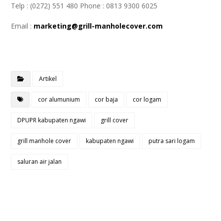
Telp : (0272) 551 480 Phone : 0813 9300 6025
Email :
marketing@grill-manholecover.com
Artikel
cor alumunium
cor baja
cor logam
DPUPR kabupaten ngawi
grill cover
grill manhole cover
kabupaten ngawi
putra sari logam
saluran air jalan