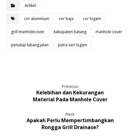
Artikel
cor aluminium
cor baja
cor logam
grill-manholecover
kabupaten batang
manhole cover
penutup lubang jalan
putra sari logam
Previous
Kelebihan dan Kekurangan
Material Pada Manhole Cover
Next
Apakah Perlu Mempertimbangkan
Rongga Grill Drainase?