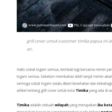
grill cover untuk customer timika papua ini
air.
Hallo sobat logam semua, kembali lagi bersama mimin ya
logam semua. Sebelum membahas lebih lanjut mimin akan ta
semoga sobat logam selalu diberi kesehatan dan kebahagia
artikel tentang grill cover untuk kota
Timika
yang ada di ad
Timika
adalah sebuah
wilayah
yang merupakan
ibu kot
merupakan kawasan yang berorientasi pada bidang
pert