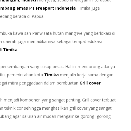
ambang emas
PT Freeport Indonesia
. Timika juga
edang berada di Papua.
uka kawa san Pariwisata hutan mangrive yang berlokasi di
ah daerah juga menjadikannya sebagai tempat edukasi
di
Timika
.
i perkembangan yang cukup pesat. Hal ini mendorong adanya
 itu, pemerintahan kota
Timika
menjalin kerja sama dengan
agai mitra penggadaan dalam pembuatan
Grill cover
.
lah menjadi komponen yang sangat penting. Grill cover terbuat
n teknik cor sehingga menghasilkan grill cover yang sangat
ubang agar saluran air mudah mengalir ke gorong- gorong.