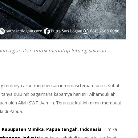
 akan digunakan untuk menutup lubang saluran
ng tentunya akan memberikan informasi terbaru untuk sobat
nya dulu nih bagaimana kabarnya hari ini? Alhamdulillah,
an oleh Allah SWT. Aamiin. Teruntuk kali ini mimin membuat
a di Papua.
a
Kabupaten Mimika
,
Papua tengah
,
Indonesia
. Timika
ambangan
,
Industri
dan jasa, sebab di wilayah ini terdapat