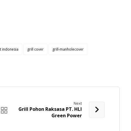
t indonesia
grill cover
grill-manholecover
Next
Grill Pohon Raksasa PT. HLI
Green Power