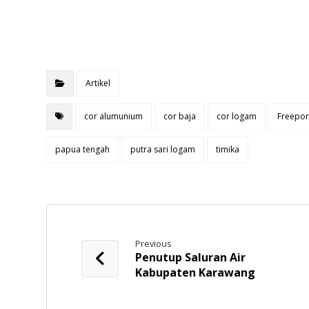
Artikel
cor alumunium
cor baja
cor logam
Freepor
papua tengah
putra sari logam
timika
Previous
Penutup Saluran Air
Kabupaten Karawang