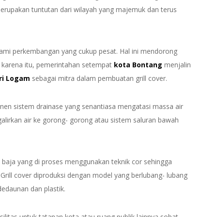
merupakan tuntutan dari wilayah yang majemuk dan terus
mi perkembangan yang cukup pesat. Hal ini mendorong
 karena itu, pemerintahan setempat
kota Bontang
menjalin
ri Logam
sebagai mitra dalam pembuatan grill cover.
n sistem drainase yang senantiasa mengatasi massa air
galirkan air ke gorong- gorong atau sistem saluran bawah
l baja yang di proses menggunakan teknik cor sehingga
 Grill cover diproduksi dengan model yang berlubang- lubang
edaunan dan plastik.
litas untuk tatanan kota atau ruang publik lainnya sobat