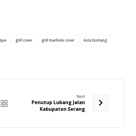
tique
grill cover
grill manhole cover
kota bontang
Next
Penutup Lubang Jalan
Kabupaten Serang