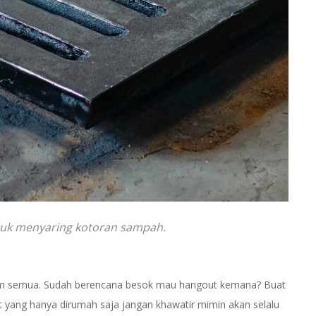
ntuk menyaring kotoran sampah.
am semua. Sudah berencana besok mau hangout kemana? Buat
at yang hanya dirumah saja jangan khawatir mimin akan selalu