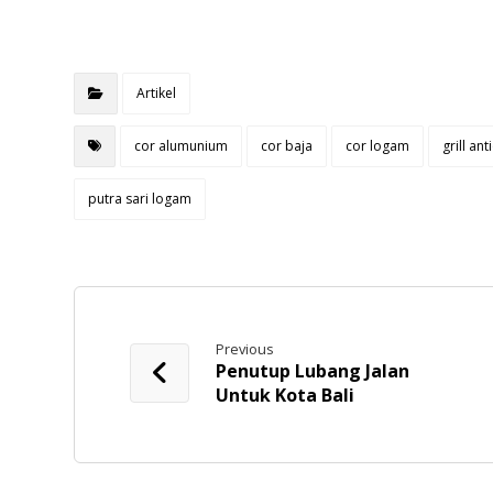
Artikel
cor alumunium
cor baja
cor logam
grill an
putra sari logam
Previous
Penutup Lubang Jalan
Untuk Kota Bali