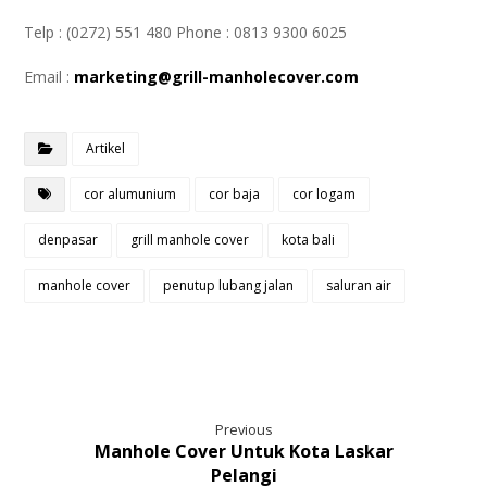
Telp : (0272) 551 480 Phone : 0813 9300 6025
Email :
marketing@grill-manholecover.com
Artikel
cor alumunium
cor baja
cor logam
denpasar
grill manhole cover
kota bali
manhole cover
penutup lubang jalan
saluran air
Previous
Manhole Cover Untuk Kota Laskar
Pelangi