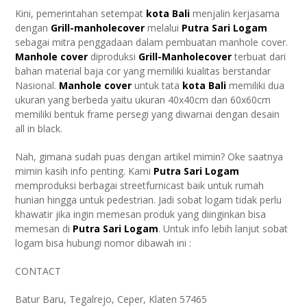
Kini, pemerintahan setempat
kota Bali
menjalin kerjasama
dengan
Grill-manholecover
melalui
Putra Sari Logam
sebagai mitra penggadaan dalam pembuatan manhole cover.
Manhole cover
diproduksi
Grill-Manholecover
terbuat dari
bahan material baja cor yang memiliki kualitas berstandar
Nasional.
Manhole cover
untuk tata
kota Bali
memiliki dua
ukuran yang berbeda yaitu ukuran 40x40cm dan 60x60cm
memiliki bentuk frame persegi yang diwarnai dengan desain
all in black.
Nah, gimana sudah puas dengan artikel mimin? Oke saatnya
mimin kasih info penting. Kami
Putra Sari Logam
memproduksi berbagai streetfurnicast baik untuk rumah
hunian hingga untuk pedestrian. Jadi sobat logam tidak perlu
khawatir jika ingin memesan produk yang diinginkan bisa
memesan di
Putra Sari Logam
. Untuk info lebih lanjut sobat
logam bisa hubungi nomor dibawah ini :
CONTACT
Batur Baru, Tegalrejo, Ceper, Klaten 57465