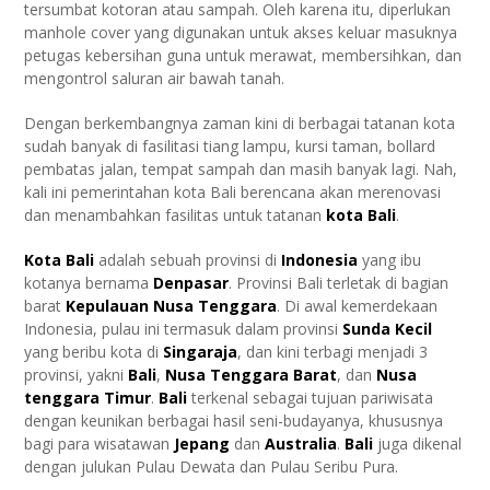
tersumbat kotoran atau sampah. Oleh karena itu, diperlukan
manhole cover yang digunakan untuk akses keluar masuknya
petugas kebersihan guna untuk merawat, membersihkan, dan
mengontrol saluran air bawah tanah.
Dengan berkembangnya zaman kini di berbagai tatanan kota
sudah banyak di fasilitasi tiang lampu, kursi taman, bollard
pembatas jalan, tempat sampah dan masih banyak lagi. Nah,
kali ini pemerintahan kota Bali berencana akan merenovasi
dan menambahkan fasilitas untuk tatanan
kota Bali
.
Kota Bali
adalah sebuah provinsi di
Indonesia
yang ibu
kotanya bernama
Denpasar
. Provinsi Bali terletak di bagian
barat
Kepulauan Nusa Tenggara
. Di awal kemerdekaan
Indonesia, pulau ini termasuk dalam provinsi
Sunda Kecil
yang beribu kota di
Singaraja
, dan kini terbagi menjadi 3
provinsi, yakni
Bali
,
Nusa Tenggara Barat
, dan
Nusa
tenggara Timur
.
Bali
terkenal sebagai tujuan pariwisata
dengan keunikan berbagai hasil seni-budayanya, khususnya
bagi para wisatawan
Jepang
dan
Australia
.
Bali
juga dikenal
dengan julukan Pulau Dewata dan Pulau Seribu Pura.