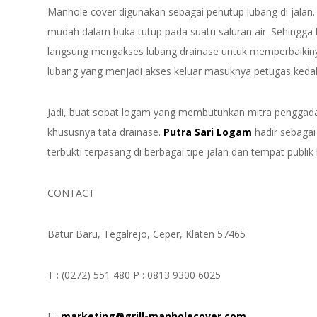
Manhole cover digunakan sebagai penutup lubang di jalan.
mudah dalam buka tutup pada suatu saluran air. Sehingga 
langsung mengakses lubang drainase untuk memperbaikinya
lubang yang menjadi akses keluar masuknya petugas kedal
Jadi, buat sobat logam yang membutuhkan mitra pengga
khususnya tata drainase.
Putra Sari Logam
hadir sebagai
terbukti terpasang di berbagai tipe jalan dan tempat publik 
CONTACT
Batur Baru, Tegalrejo, Ceper, Klaten 57465
T : (0272) 551 480 P : 0813 9300 6025
E :
marketing@grill-manholecover.com