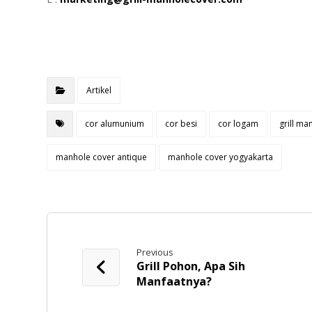
Artikel
cor alumunium
cor besi
cor logam
grill ma
manhole cover antique
manhole cover yogyakarta
Previous
Grill Pohon, Apa Sih
Manfaatnya?