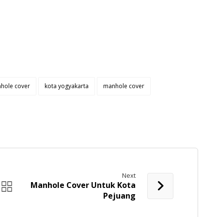
nhole cover
kota yogyakarta
manhole cover
Next
Manhole Cover Untuk Kota
Pejuang