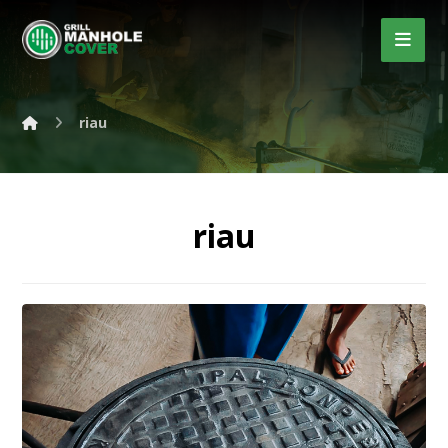
riau
riau