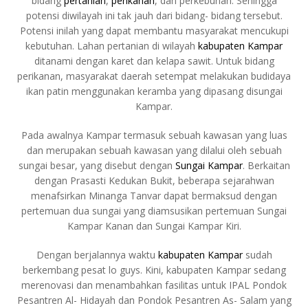
bidang
pertanian
,
perikanan
, dan perkebunan. Sehingga
potensi diwilayah ini tak jauh dari bidang- bidang tersebut.
Potensi inilah yang dapat membantu masyarakat mencukupi
kebutuhan. Lahan pertanian di wilayah
kabupaten Kampar
ditanami dengan karet dan kelapa sawit. Untuk bidang
perikanan, masyarakat daerah setempat melakukan budidaya
ikan patin menggunakan keramba yang dipasang disungai
Kampar.
Pada awalnya Kampar termasuk sebuah kawasan yang luas
dan merupakan sebuah kawasan yang dilalui oleh sebuah
sungai besar, yang disebut dengan
Sungai Kampar
. Berkaitan
dengan Prasasti Kedukan Bukit, beberapa sejarahwan
menafsirkan Minanga Tanvar dapat bermaksud dengan
pertemuan dua sungai yang diamsusikan pertemuan Sungai
Kampar Kanan dan Sungai Kampar Kiri.
Dengan berjalannya waktu
kabupaten Kampar
sudah
berkembang pesat lo guys. Kini, kabupaten Kampar sedang
merenovasi dan menambahkan fasilitas untuk IPAL Pondok
Pesantren Al- Hidayah dan Pondok Pesantren As- Salam yang