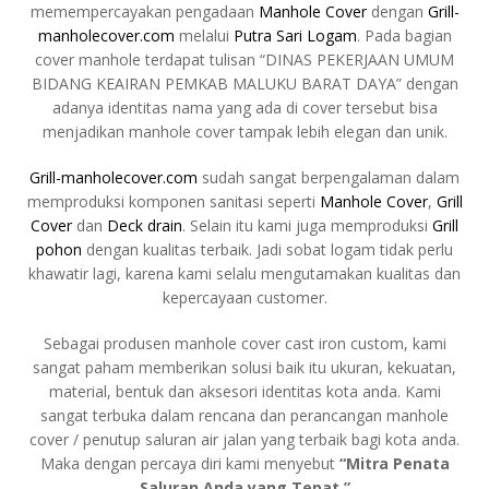
memempercayakan pengadaan
Manhole Cover
dengan
Grill-
manholecover.com
melalui
Putra Sari Logam
. Pada bagian
cover manhole terdapat tulisan “DINAS PEKERJAAN UMUM
BIDANG KEAIRAN PEMKAB MALUKU BARAT DAYA” dengan
adanya identitas nama yang ada di cover tersebut bisa
menjadikan manhole cover tampak lebih elegan dan unik.
Grill-manholecover.com
sudah sangat berpengalaman dalam
memproduksi komponen sanitasi seperti
Manhole Cover
,
Grill
Cover
dan
Deck drain
. Selain itu kami juga memproduksi
Grill
pohon
dengan kualitas terbaik. Jadi sobat logam tidak perlu
khawatir lagi, karena kami selalu mengutamakan kualitas dan
kepercayaan customer.
Sebagai produsen manhole cover cast iron custom, kami
sangat paham memberikan solusi baik itu ukuran, kekuatan,
material, bentuk dan aksesori identitas kota anda. Kami
sangat terbuka dalam rencana dan perancangan manhole
cover / penutup saluran air jalan yang terbaik bagi kota anda.
Maka dengan percaya diri kami menyebut
“Mitra
Penata
Saluran Anda yang Tepat.”