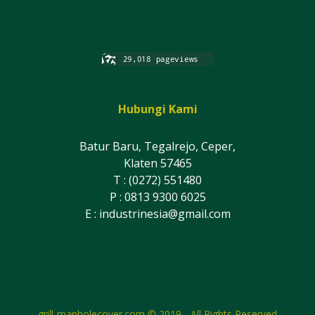
Hubungi Kami
Batur Baru, Tegalrejo, Ceper,
Klaten 57465
T : (0272) 551480
P : 0813 9300 6025
E :
industrinesia@gmail.com
grill-manholecover.com © 2019 - All Rights Reserved