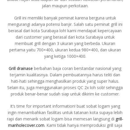
jalan maupun perkotaan.
Grill ini memiliki banyak peminat karena berguna untuk
mengurangi adanya potensi banjir. Salah satu peminat grill ini
berasal dari kota Surabaya loh! kami mendapat kepercayaan
dari customer yang berasal dari kota Surabaya untuk
membuat grill dengan 3 ukuran yang berbeda. Ukuran
pertama yaitu 700×400, ukuran kedua 980×400, dan ukuran
yang ketiga 1000×400.
Grill drainase
berbahan baja coran berstandar nasional yang
terjamin kualitasnya. Dalam pembuatannya harus teliti dan
hati-hati sehingga menghasilkan produk yang super halus.
Selain itu, juga menggunakan proses QC 2x loh sob! sehingga
produk benar-benar sudah siap untuk dikirim ke customer.
It’s time for important information! buat sobat logam yang
ingin menambahkan fasilitas untuk tatanan kota supaya lebih
rapi dan menarik sobat logam bisa memesan langsung di
grill-
manholecover.com
. Kami tidak hanya memproduksi grill saja