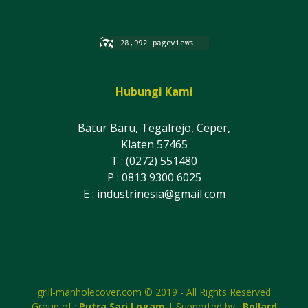
Hubungi Kami
Batur Baru, Tegalrejo, Ceper,
Klaten 57465
T : (0272) 551480
P : 0813 9300 6025
E :
industrinesia@gmail.com
grill-manholecover.com © 2019 - All Rights Reserved
Group of :
Putra Sari Logam
| Supported by :
Bollard