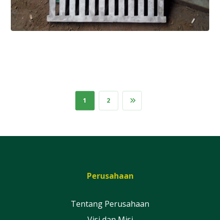
1
2
Perusahaan
Tentang Perusahaan
Visi dan Misi