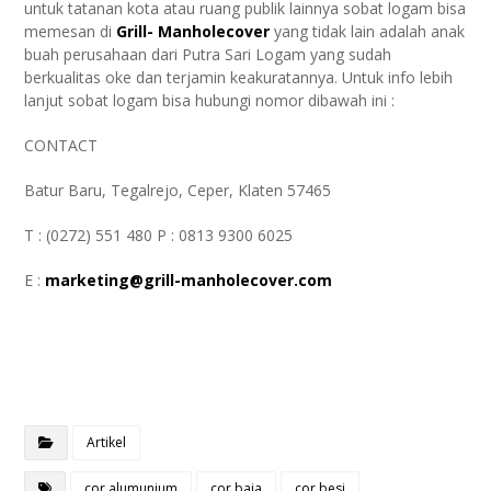
untuk tatanan kota atau ruang publik lainnya sobat logam bisa
memesan di
Grill- Manholecover
yang tidak lain adalah anak
buah perusahaan dari Putra Sari Logam yang sudah
berkualitas oke dan terjamin keakuratannya. Untuk info lebih
lanjut sobat logam bisa hubungi nomor dibawah ini :
CONTACT
Batur Baru, Tegalrejo, Ceper, Klaten 57465
T : (0272) 551 480 P : 0813 9300 6025
E :
marketing@grill-manholecover.com
Artikel
cor alumunium
cor baja
cor besi