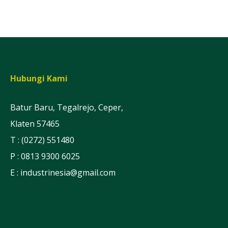
Hubungi Kami
Batur Baru, Tegalrejo, Ceper,
Klaten 57465
T : (0272) 551480
P : 0813 9300 6025
E :
industrinesia@gmail.com