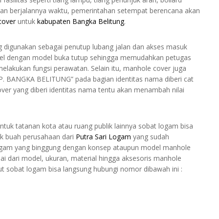
ngan berjalannya waktu, pemerintahan setempat berencana akan
cover
untuk
kabupaten Bangka Belitung
.
ng digunakan sebagai penutup lubang jalan dan akses masuk
gsel dengan model buka tutup sehingga memudahkan petugas
elakukan fungsi perawatan. Selain itu, manhole cover juga
P. BANGKA BELITUNG” pada bagian identitas nama diberi cat
er yang diberi identitas nama tentu akan menambah nilai
ntuk tatanan kota atau ruang publik lainnya sobat logam bisa
ak buah perusahaan dari
Putra Sari Logam
yang sudah
 logam yang binggung dengan konsep ataupun model manhole
i dari model, ukuran, material hingga aksesoris manhole
ut sobat logam bisa langsung hubungi nomor dibawah ini :