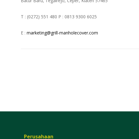
Batur Baru, Tegalrejo, Ceper, Klaten 57465
T : (0272) 551 480 P : 0813 9300 6025
E :
marketing@grill-manholecover.com
Perusahaan