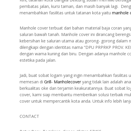
pembatas jalan, kursi taman, dan masih banyak lagi. De
menambahkan fasilitas untuk tatanan kota yaitu
manhole 
Manhole cover terbuat dari bahan material baja coran ya
saluran bawah tanah. Manhole cover ini dirancang beren
kebersihan ke saluran utama atau gorong- gorong dalam m
dilengkapi dengan identitas nama “DPU PRPRKP PROV. KE
dengan warna kuning dan biru. Dengan adanya manhole cov
estetika pada jalan.
Jadi, buat sobat logam yang ingin menambahkan fasilitas u
memesan di
Grill- Manholecover
yang tidak lain adalah an
berkualitas oke dan terjamin keakuratannya. Buat sobat
cover, kami siap membantu memberikan solusi terbaik mula
cover untuk mempercantik kota anda. Untuk info lebih lanj
CONTACT