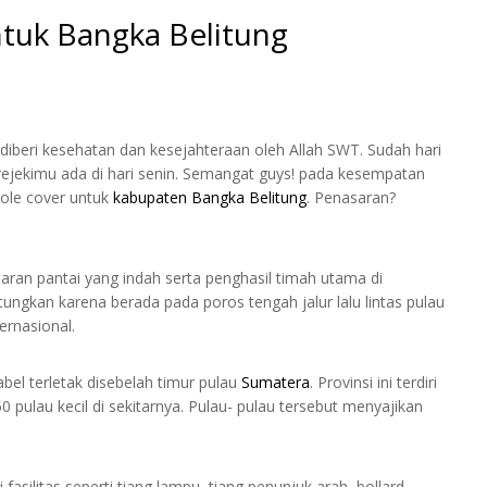
tuk Bangka Belitung
iberi kesehatan dan kesejahteraan oleh Allah SWT. Sudah hari
u rejekimu ada di hari senin. Semangat guys! pada kesempatan
ole cover untuk
kabupaten Bangka Belitung
. Penasaran?
ran pantai yang indah serta penghasil timah utama di
ntungkan karena berada pada poros tengah jalur lalu lintas pulau
ernasional.
abel terletak disebelah timur pulau
Sumatera
. Provinsi ini terdiri
 pulau kecil di sekitarnya. Pulau- pulau tersebut menyajikan
fasilitas seperti tiang lampu, tiang penunjuk arah, bollard