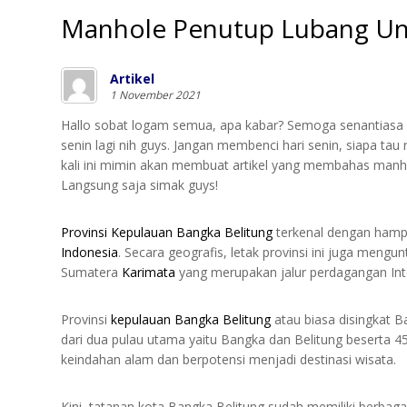
Manhole Penutup Lubang Un
Artikel
1 November 2021
Hallo sobat logam semua, apa kabar? Semoga senantiasa d
senin lagi nih guys. Jangan membenci hari senin, siapa ta
kali ini mimin akan membuat artikel yang membahas manh
Langsung saja simak guys!
Provinsi
Kepulauan Bangka Belitung
terkenal dengan hampa
Indonesia
. Secara geografis, letak provinsi ini juga mengu
Sumatera
Karimata
yang merupakan jalur perdagangan Int
Provinsi
kepulauan Bangka Belitung
atau biasa disingkat B
dari dua pulau utama yaitu Bangka dan Belitung beserta 450
keindahan alam dan berpotensi menjadi destinasi wisata.
Kini, tatanan kota Bangka Belitung sudah memiliki berbagai 