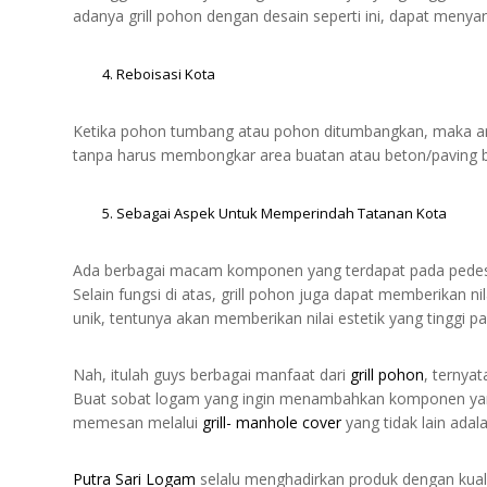
adanya grill pohon dengan desain seperti ini, dapat menya
Reboisasi Kota
Ketika pohon tumbang atau pohon ditumbangkan, maka are
tanpa harus membongkar area buatan atau beton/paving b
Sebagai Aspek Untuk Memperindah Tatanan Kota
Ada berbagai macam komponen yang terdapat pada pedest
Selain fungsi di atas, grill pohon juga dapat memberikan nilai
unik, tentunya akan memberikan nilai estetik yang tinggi p
Nah, itulah guys berbagai manfaat dari
grill pohon
, ternya
Buat sobat logam yang ingin menambahkan komponen yang s
memesan melalui
grill- manhole cover
yang tidak lain ada
Putra Sari Logam
selalu menghadirkan produk dengan kual