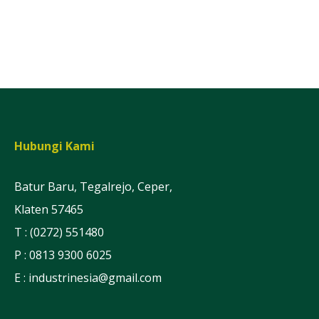
Hubungi Kami
Batur Baru, Tegalrejo, Ceper,
Klaten 57465
T : (0272) 551480
P : 0813 9300 6025
E :
industrinesia@gmail.com