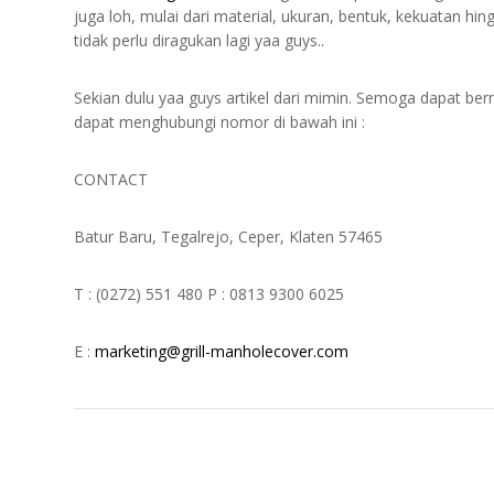
juga loh, mulai dari material, ukuran, bentuk, kekuatan hin
tidak perlu diragukan lagi yaa guys..
Sekian dulu yaa guys artikel dari mimin. Semoga dapat ber
dapat menghubungi nomor di bawah ini :
CONTACT
Batur Baru, Tegalrejo, Ceper, Klaten 57465
T : (0272) 551 480 P : 0813 9300 6025
E :
marketing@grill-manholecover.com