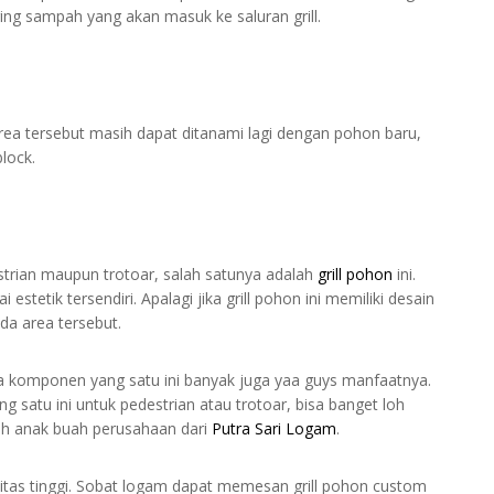
ring sampah yang akan masuk ke saluran grill.
a tersebut masih dapat ditanami lagi dengan pohon baru,
lock.
rian maupun trotoar, salah satunya adalah
grill pohon
ini.
 estetik tersendiri. Apalagi jika grill pohon ini memiliki desain
ada area tersebut.
ta komponen yang satu ini banyak juga yaa guys manfaatnya.
atu ini untuk pedestrian atau trotoar, bisa banget loh
lah anak buah perusahaan dari
Putra Sari Logam
.
itas tinggi. Sobat logam dapat memesan grill pohon custom