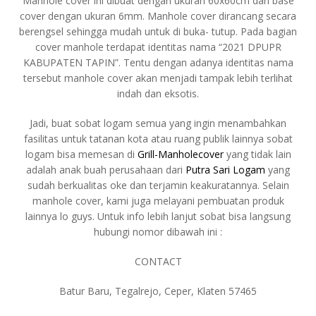
Manhole cover ini dibuat dengan ukuran 60x60cm dan base
cover dengan ukuran 6mm. Manhole cover dirancang secara
berengsel sehingga mudah untuk di buka- tutup. Pada bagian
cover manhole terdapat identitas nama “2021 DPUPR
KABUPATEN TAPIN”. Tentu dengan adanya identitas nama
tersebut manhole cover akan menjadi tampak lebih terlihat
indah dan eksotis.
Jadi, buat sobat logam semua yang ingin menambahkan
fasilitas untuk tatanan kota atau ruang publik lainnya sobat
logam bisa memesan di
Grill-Manholecover
yang tidak lain
adalah anak buah perusahaan dari
Putra Sari Logam
yang
sudah berkualitas oke dan terjamin keakuratannya. Selain
manhole cover, kami juga melayani pembuatan produk
lainnya lo guys. Untuk info lebih lanjut sobat bisa langsung
hubungi nomor dibawah ini :
CONTACT
Batur Baru, Tegalrejo, Ceper, Klaten 57465