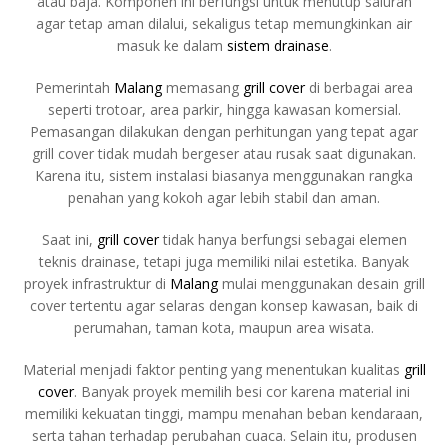
atau baja. Komponen ini berfungsi untuk menutup saluran
agar tetap aman dilalui, sekaligus tetap memungkinkan air
masuk ke dalam
sistem drainase
.
Pemerintah
Malang
memasang
grill cover
di berbagai area
seperti trotoar, area parkir, hingga kawasan komersial.
Pemasangan dilakukan dengan perhitungan yang tepat agar
grill cover tidak mudah bergeser atau rusak saat digunakan.
Karena itu, sistem instalasi biasanya menggunakan rangka
penahan yang kokoh agar lebih stabil dan aman.
Saat ini,
grill cover
tidak hanya berfungsi sebagai elemen
teknis drainase, tetapi juga memiliki nilai estetika. Banyak
proyek infrastruktur di
Malang
mulai menggunakan desain grill
cover tertentu agar selaras dengan konsep kawasan, baik di
perumahan, taman kota, maupun area wisata.
Material menjadi faktor penting yang menentukan kualitas
grill
cover
. Banyak proyek memilih besi cor karena material ini
memiliki kekuatan tinggi, mampu menahan beban kendaraan,
serta tahan terhadap perubahan cuaca. Selain itu, produsen