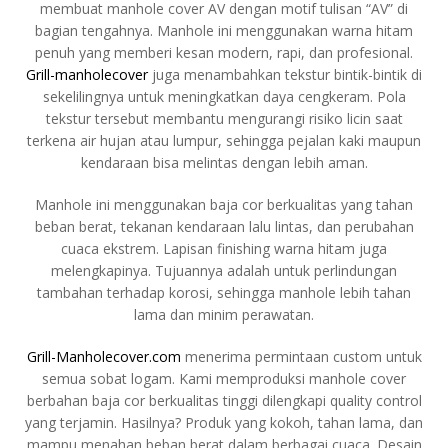
membuat manhole cover AV dengan motif tulisan “AV” di
bagian tengahnya. Manhole ini menggunakan warna hitam
penuh yang memberi kesan modern, rapi, dan profesional.
Grill-manholecover
juga menambahkan tekstur bintik-bintik di
sekelilingnya untuk meningkatkan daya cengkeram. Pola
tekstur tersebut membantu mengurangi risiko licin saat
terkena air hujan atau lumpur, sehingga pejalan kaki maupun
kendaraan bisa melintas dengan lebih aman.
Manhole ini menggunakan baja cor berkualitas yang tahan
beban berat, tekanan kendaraan lalu lintas, dan perubahan
cuaca ekstrem. Lapisan finishing warna hitam juga
melengkapinya. Tujuannya adalah untuk perlindungan
tambahan terhadap korosi, sehingga manhole lebih tahan
lama dan minim perawatan.
Grill-Manholecover.com
menerima permintaan custom untuk
semua sobat logam. Kami memproduksi manhole cover
berbahan baja cor berkualitas tinggi dilengkapi quality control
yang terjamin. Hasilnya? Produk yang kokoh, tahan lama, dan
mampu menahan beban berat dalam berbagai cuaca. Desain