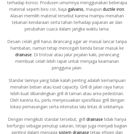
terhadap korosi. Produsen umumnya menggunakan beberapa
material seperti besi cor, baja
galvanis
, maupun
ductile iron
.
Alasan memilih material tersebut karena mampu menahan
tekanan kendaraan serta tahan terhadap paparan air dan
perubahan cuaca dalam jangka waktu lama.
Desain celah grill harus dirancang agar air masuk lancar tanpa
hambatan, namun tetap mencegah benda besar masuk ke
drainase
. Di trotoar atau jalur pejalan kaki, perancang
membuat celah lebih rapat untuk menjaga keamanan
pengguna jalan.
Standar lainnya yang tidak kalah penting adalah kemampuan
menahan beban atau load capacity. Grill di jalan raya harus
lebih kuat dibandingkan grill di taman atau area pedestrian.
Oleh karena itu, perlu menyesuaikan spesifikasi grill dengan
lokasi pemasangan serta intensitas lalu lintas di sekitarnya.
Dengan mengikuti standar tersebut, grill
drainase
tidak hanya
berfungsi sebagai penutup saluran, tetapi juga menjadi bagian
penting dalam menjaga
sistem drainase
tetap efisien dan